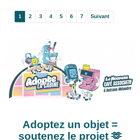
1
2
3
4
5
6
7
Suivant
Adoptez un objet =
soutenez le projet 🫶